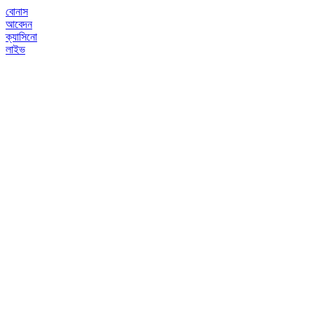
বোনাস
আবেদন
ক্যাসিনো
লাইভ